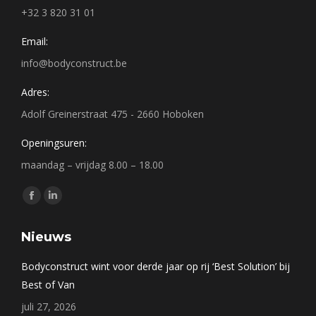
+32 3 820 31 01
Email:
info@bodyconstruct.be
Adres:
Adolf Greinerstraat 475 - 2660 Hoboken
Openingsuren:
maandag – vrijdag 8.00 – 18.00
Vind ons op:
Facebook
Linkedin
page
page
Nieuws
opens
opens
in
in
Bodyconstruct wint voor derde jaar op rij ‘Best Solution’ bij
new
new
Best of Van
window
window
juli 27, 2026